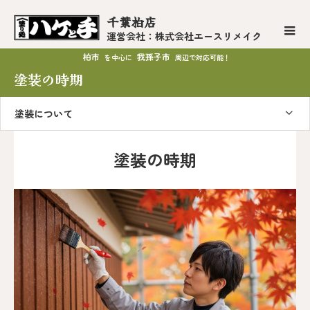
千葉柏店
運営会社：株式会社エースリメイク
柏市
我孫子市
を中心に
周辺で対応可能！
塗装の時期
塗装について
塗装の時期