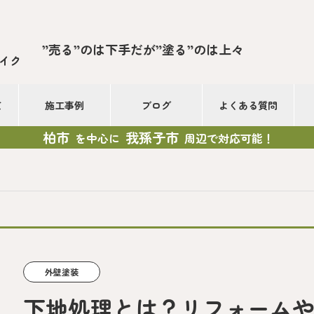
”売る”のは下手だが”塗る”のは上々
イク
て
施工事例
ブログ
よくある質問
柏市
我孫子市
を中心に
周辺で対応可能！
外壁塗装
下地処理とは？リフォーム