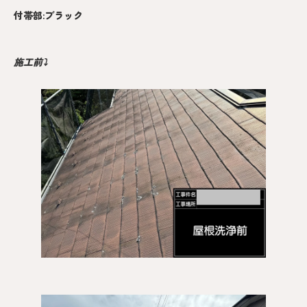
付帯部:ブラック
施工前⤵︎