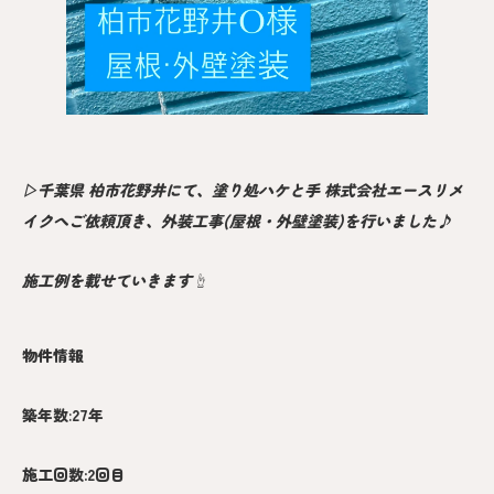
▷千葉県 柏市花野井にて、塗り処ハケと手 株式会社エースリメ
イクへご依頼頂き、外装工事(屋根・外壁塗装)を行いました♪
施工例を載せていきます☝️
物件情報
築年数
:
27年
施工回数:2回目