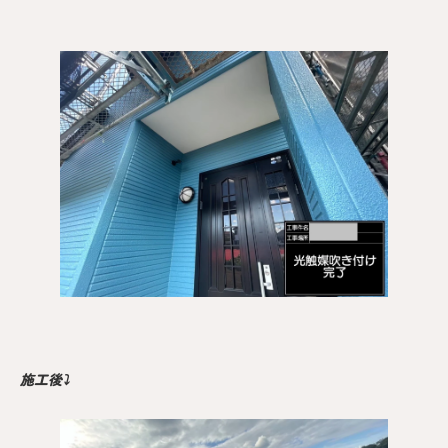
施工後⤵︎