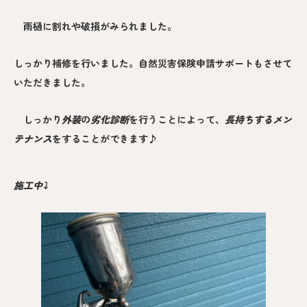
雨樋に割れや破損がみられました。
しっかり補修を行いました。自然災害保険申請サポートもさせて
いただきました。
しっかり
外装
の
劣化診断
を行うことによって、
長持ちするメン
テナンス
をすることができます♪
施工中⤵︎