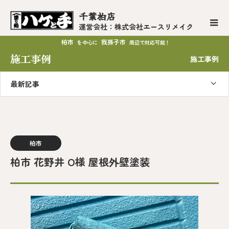
千葉柏店
運営会社：株式会社エースリメイク
柏市
我孫子市
を中心に
周辺で対応可能！
施工事例
施工事例
最新記事
柏市
柏市 花野井 O様 屋根外壁塗装