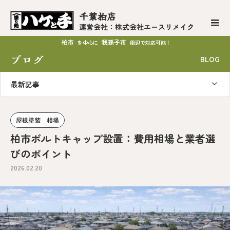
千葉柏店
運営会社：株式会社エースリメイク
柏市
我孫子市
を中心に
周辺で対応可能！
ブログ
BLOG
最新記事
屋根塗装 相場
柏市ボルトキャップ設置：費用相場と業者選
びのポイント
2026.02.20